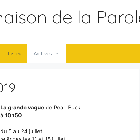
aison de la Parol
Le lieu
Archives
019
La grande vague
de Pearl Buck
à
10h50
du 5 au 24 juillet
relâches les 11 et 18 juillet